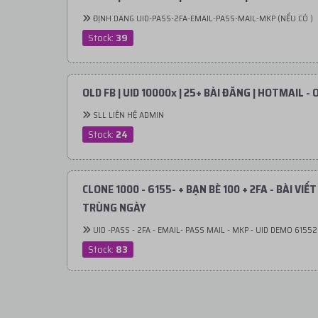
ĐỊNH DANG UID-PASS-2FA-EMAIL-PASS-MAIL-MKP (NẾU CÓ )
Stock:
39
OLD FB | UID 10000x | 25+ BÀI ĐĂNG | HOTMAIL -
SLL LIÊN HỆ ADMIN
Stock:
24
CLONE 1000 - 6155- + BẠN BÈ 100 + 2FA - BÀI VI
TRÙNG NGÀY
UID -PASS - 2FA - EMAIL- PASS MAIL - MKP - UID DEMO 61552294344552 61552107428132 61551898422108 61553010227611 61553247668171 61552820702425 61552590854291 61552185745666 61553313549114 61552258617196 61558440913605 61556068831134 100
Stock:
83