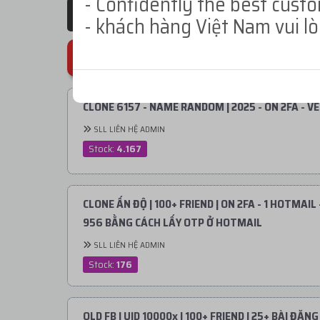
- Confidently the best custo
VPN - ExpressVPN
KEY VPN 
- khách hàng Việt Nam vui l
FB has many posts
CLONE 6157 - NAME RANDOM | 2025 - ON 2FA - V
SLL LIÊN HỆ ADMIN
Stock:
4.167
CLONE ẤN ĐỘ | 100+ FRIEND | ON 2FA - 1 HOTMAI
956 BẰNG CÁCH LẤY OTP Ở HOTMAIL
SLL LIÊN HỆ ADMIN
Stock:
176
OLD FB | UID 10000x | 100+ FRIEND | 25+ BÀI ĐĂN