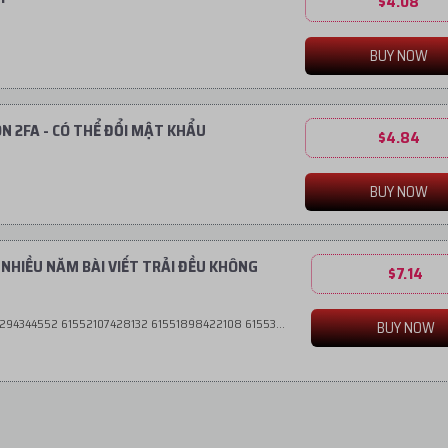
$4.08
BUY NOW
 ON 2FA - CÓ THỂ ĐỔI MẬT KHẨU
$4.84
BUY NOW
ẾT NHIỀU NĂM BÀI VIẾT TRẢI ĐỀU KHÔNG
$7.14
089894100716 100093938813259 100087269820246 100087268560824 100067293962157 100088044215132 100088138689753 100079738609599 100076954599523 100087735742042 61558009270092 100083810596128 100090964341529
BUY NOW