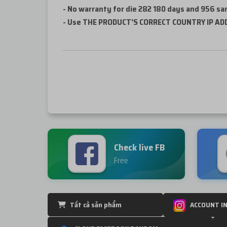
-
No warranty for die 282 180 days and 956 sam
- Use THE PRODUCT'S CORRECT COUNTRY IP AD
Check live FB
Free
Tất cả sản phẩm
ACCOUNT I