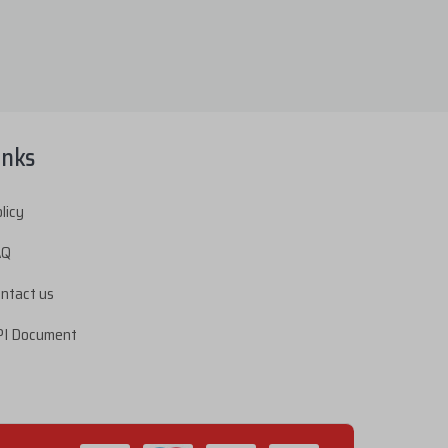
inks
licy
AQ
ntact us
I Document