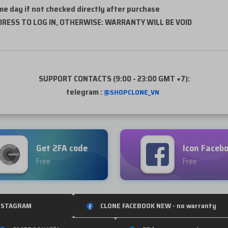
e day if not checked directly after purchase
DRESS TO LOG IN, OTHERWISE: WARRANTY WILL BE VOID
SUPPORT CONTACTS (9:00 - 23:00 GMT +7):
telegram :
@SHOPCLONE_VN
Get 2FA code
Icon Faceb
Free
Free
NSTAGRAM
CLONE FACEBOOK NEW - no warranty