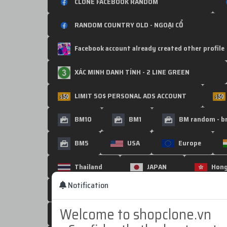
CLONE FACEBOOK RANDOM
RANDOM COUNTRY OLD - NGOẠI CỔ
Facebook account already created other profile
XÁC MINH DANH TÍNH - 2 LINE GREEN
LIMIT 50$ PERSONAL ADS ACCOUNT
BM10
BM1
BM random - b
BM5
USA
Europe
Thailand
JAPAN
Hon
Notification
UNITED KINGDOM
POLAND
Welcome to shopclone.vn
Tài Khoản TikTok Việt Mở Sẵn Giỏ Hàng – Live Bá