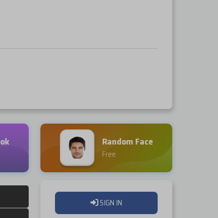
ook
Random Face
Free
SIGN IN