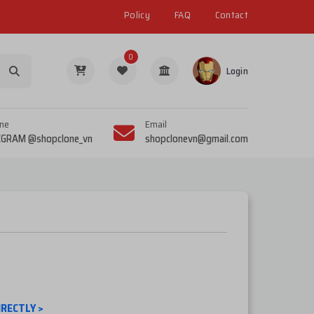
Policy
FAQ
Contact
0
Login
ine
Email
EGRAM @shopclone_vn
shopclonevn@gmail.com
IRECTLY >