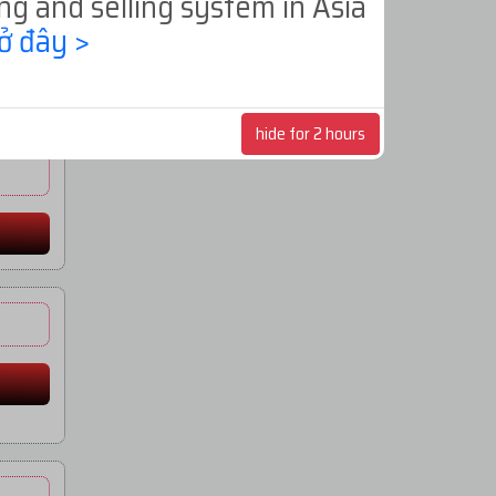
ng and selling system in Asia
ở đây >
hide for 2 hours