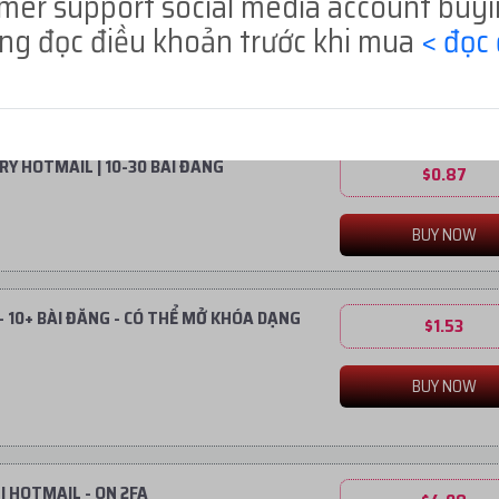
mer support social media account buyi
HMA
PIA VPN
Hotspot Shield: VPN
òng đọc điều khoản trước khi mua
< đọc 
ERY HOTMAIL | 10-30 BÀI ĐĂNG
$0.87
BUY NOW
L - 10+ BÀI ĐĂNG - CÓ THỂ MỞ KHÓA DẠNG
$1.53
BUY NOW
G | HOTMAIL - ON 2FA