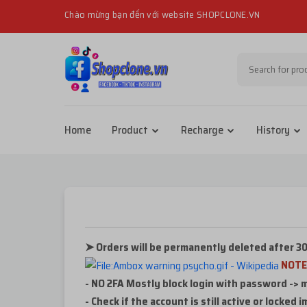
Chào mừng bạn đến với website SHOPCLONE.VN
Home
Product
Recharge
History
➤ Orders will be permanently deleted after 30
NOTE
- NO 2FA Mostly block login with password -> 
- Check if the account is still active or lock